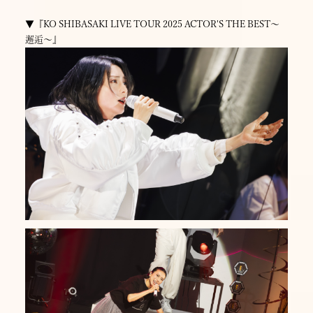
▼『KO SHIBASAKI LIVE TOUR 2025 ACTOR'S THE BEST〜
邂逅〜』