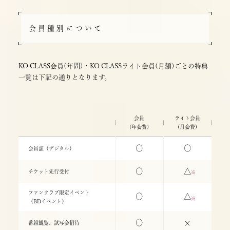
会員種別について
KO CLASS会員(年間)・KO CLASSライト会員(月額)ごとの特典
一覧は下記の通りとなります。
会員
ライト会員
(年会費)
(月会費)
○
○
会員証（デジタル）
○
△
※
チケット先行受付
ファンクラブ限定イベント
○
△
※
（BDイベント）
○
×
番組観覧、試写会招待