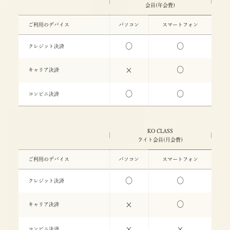
会員(年会費)
ご利用のデバイス
パソコン
スマートフォン
○
○
クレジット決済
○
×
キャリア決済
○
○
コンビニ決済
KO CLASS
ライト会員(月会費)
ご利用のデバイス
パソコン
スマートフォン
○
○
クレジット決済
○
×
キャリア決済
×
×
コンビニ決済