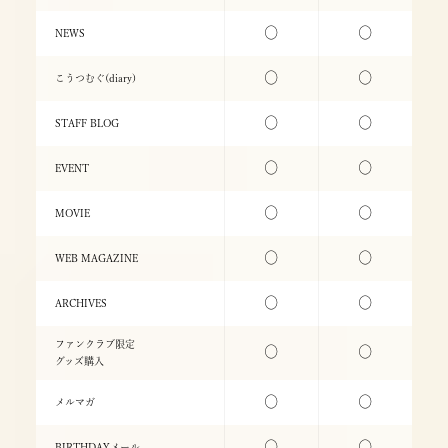
○
○
NEWS
○
○
こうつむぐ(diary)
○
○
STAFF BLOG
○
○
EVENT
○
○
MOVIE
○
○
WEB MAGAZINE
○
○
ARCHIVES
ファンクラブ限定
○
○
グッズ購入
○
○
メルマガ
○
○
BIRTHDAYメール