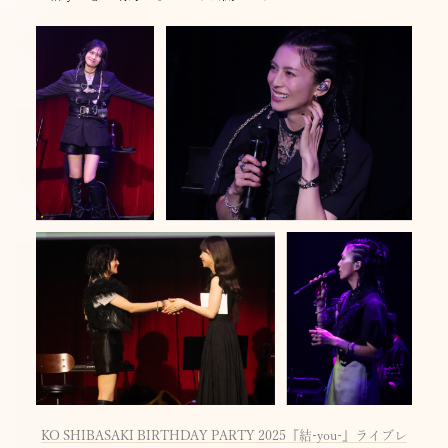
KO SHIBASAKI BIRTHDAY PARTY 2025『結-you-』ライブレ