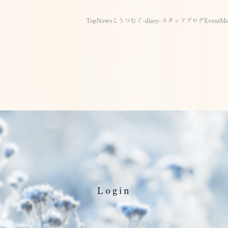
Top
News
こうつむぐ-diary-
スタッフブログ
Event
Mo
Login