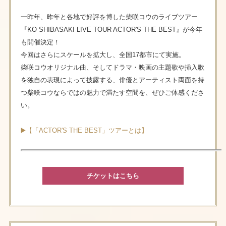
一昨年、昨年と各地で好評を博した柴咲コウのライブツアー
『KO SHIBASAKI LIVE TOUR ACTOR'S THE BEST』が今年
も開催決定！
今回はさらにスケールを拡大し、全国17都市にて実施。
柴咲コウオリジナル曲、そしてドラマ・映画の主題歌や挿入歌
を独自の表現によって披露する、俳優とアーティスト両面を持
つ柴咲コウならではの魅力で満たす空間を、ぜひご体感くださ
い。
▶️【「ACTOR'S THE BEST」ツアーとは】
チケットはこちら