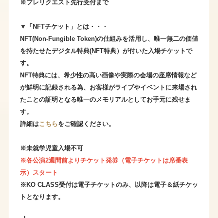
※プレリクエスト先行受付まで
▼「NFTチケット」とは・・・
NFT(Non-Fungible Token)の仕組みを活用し、唯一無二の価値
を持たせたデジタル特典(NFT特典）が付いた入場チケットで
す。
NFT特典には、希少性の高い画像や実際の会場の座席情報など
が鮮明に記録される為、お客様がライブやイベントに来場され
たことの証明となる唯一のメモリアルとしてお手元に残せま
す。
詳細は
こちら
をご確認ください。
※未就学児童入場不可
※各公演2週間前よりチケット発券（電子チケットは席番表
示）スタート
※KO CLASS受付は電⼦チケットのみ、以降は電⼦＆紙チケッ
トとなります。