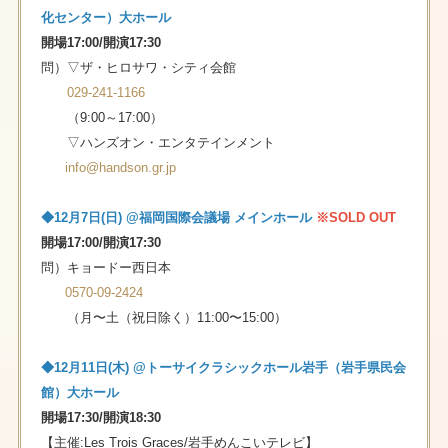
化センター）大ホール
開場17:00/開演17:30
問）▽ザ・ヒロサワ・シティ会館
029-241-1166
（9:00～17:00）
▽ハンズオン・エンタテインメント
info@handson.gr.jp
◆12⽉7⽇(⽇) @福岡国際会議場 メインホール
※SOLD OUT
開場17:00/開演17:30
問）キョードー⻄⽇本
0570-09-2424
（⽉〜⼟（祝⽇除く）11:00〜15:00）
◆12⽉11⽇(⽊) @トーサイクラシックホール岩手（岩手県民会
館）大ホール
開場17:30/開演18:30
【主催:Les Trois Graces/岩手めんこいテレビ】