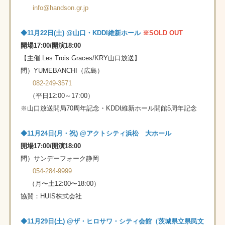
info@handson.gr.jp
◆11⽉22⽇(⼟) @⼭⼝・KDDI維新ホール
※SOLD OUT
開場17:00/開演18:00
【主催:Les Trois Graces/KRY山口放送】
問）YUMEBANCHI（広島）
082-249-3571
（平日12:00～17:00）
※山口放送開局70周年記念・KDDI維新ホール開館5周年記念
◆11⽉24⽇(月・祝) @アクトシティ浜松 大ホール
開場17:00/開演18:00
問）サンデーフォーク静岡
054-284-9999
（⽉〜⼟12:00〜18:00）
協賛：HUIS株式会社
◆11⽉29⽇(⼟) @ザ・ヒロサワ・シティ会館（茨城県立県民文