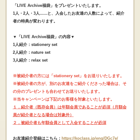
「LIVE Archive福袋」をプレゼントいたします。
1人・2人・3人......と、入会したお友達の人数によって、紹介
者の特典が変わります。
▼「LIVE Archive福袋」の内容▼
1人紹介：stationery set
2人紹介：nature set
3人紹介：relax set
※被紹介者の方には「stationery set」をお送りいたします。
※被紹介者の方が、別のお友達をご紹介くださった場合は、そ
の分のプレゼントも合わせてお送りいたします。
※当キャンペーンは下記のお客様を対象といたします。
１，紹介者（既存会員）は
年額会員
であることが必須（
月額会
員
が紹介者となる場合は対象外）
２，被紹介者も
年額会員
として入会することが必須
お友達紹介登録はこちら：
https://koclass.jp/enq/DGc7e/