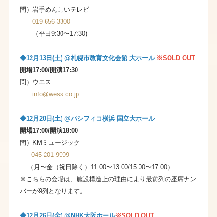
問）岩手めんこいテレビ
019-656-3300
（平日9:30〜17:30)
◆12⽉13⽇(⼟) @札幌市教育⽂化会館 ⼤ホール
※SOLD OUT
開場17:00/開演17:30
問）ウエス
info@wess.co.jp
◆12⽉20⽇(⼟) @パシフィコ横浜 国⽴⼤ホール
開場17:00/開演18:00
問）KMミュージック
045-201-9999
（⽉〜⾦（祝⽇除く）11:00〜13:00/15:00〜17:00）
※こちらの会場は、施設構造上の理由により最前列の座席ナン
バーが9列となります。
◆12⽉26⽇(⾦) @NHK⼤阪ホール
※SOLD OUT