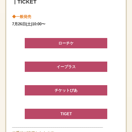
┃TICKET
◆⼀般発売
7⽉26⽇(⼟)10:00〜
ローチケ
イープラス
チケットぴあ
TIGET
____________________________________________