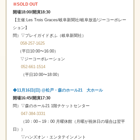
※SOLD OUT
開場18:00/開演18:30
【主催:Les Trois Graces/岐⾩新聞社/岐阜放送/ジーコーポレー
ション】
問）▽プレイガイドぎふ（岐阜新聞社）
058-257-1625
（平日10:00〜16:00）
▽ジーコーポレーション
052-661-1514
（平日10:00〜18:00）
◆11⽉16⽇(⽇) @松戸・森のホール21 大ホール
開場16:45/開演17:30
問）▽森のホール21 1階チケットセンター
047-384-3331
（10：00～19：00 月曜休館（月曜が祝休日の場合は翌平
日））
▽ハンズオン・エンタテインメント