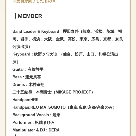
※受付が終了したもの※
┃MEMBER
Band Leader & Keyboard : 櫻田泰啓（岐阜、浜松、茨城、福
岡、岩手、横浜、大阪、金沢、高松、東京、広島、京都、奈良
公演出演）
Keyboard : 吹野クワガタ （仙台、松戸、山口、札幌公演出
演）
Guitar : 有賀教平
Bass : 瀧元風喜
Drums : 木村蓮翔
二十五絃箏 : 本間貴士（MIKAGE PROJECT）
Handpan:HRK
Handpan:REO MATSUMOTO（東京/広島/京都/奈良のみ）
Background Vocals : 麗奈
Performer : 帆純まひろ
Manipulator & DJ : DERA