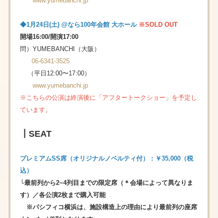
www.yumebanchi.jp
◆1⽉24⽇(土) @なら100年会館 大ホール
※SOLD OUT
開場16:00/開演17:00
問）YUMEBANCHI（大阪）
06-6341-3525
（平⽇12:00〜17:00）
www.yumebanchi.jp
※こちらの公演は終演後に「アフタートークショー」を予定し
ています。
┃SEAT
プレミアムSS席（オリジナルノベルティ付）：￥35,000（税
込）
└最前列から2~4列目までの限定席（＊会場によって異なりま
す）／各公演2枚まで購入可能
※パシフィコ横浜は、施設構造上の理由により最前列の座席