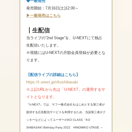
◆一般発売
発売開始：7月16日(土)12:00～
▶一般発売はこちら
┃生配信
当ライブの“2nd Stage”を、U-NEXTにて独占
生配信いたします。
※視聴にはU-NEXTの月額会員登録が必要とな
ります。
【配信ライブの詳細はこちら】
https://t.unext.jp/r/koshibasaki
※上記URLから先は「U-NEXT」の運用するサ
イトとなります。
『U-NEXT』では、ヤフー株式会社をはじめとする第三者が
提供する広告配信サービスを利用するため、当該第三者がク
ッキーなどによってユーザーのKO CLASS「KO
SHIBASAKI Birthday Party 2022 HINOMIKO UTAGE ～