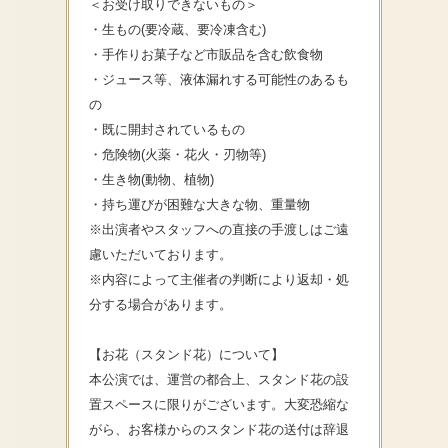
＜お受け取りできないもの＞
・生もの(要冷蔵、要冷凍含む)
・手作りお菓子など市販品を含む飲食物
・ジュース等、液体漏れする可能性のあるも
の
・既に開封されているもの
・危険物(火薬・花火・刃物等)
・生き物(動物、植物)
・持ち運びが困難な大きな物、重量物
※出演者やスタッフへの直接の手渡しはご遠
慮いただいております。
※内容によって主催者の判断により返却・処
分する場合があります。
【お花（スタンド花）について】
本公演では、運営の都合上、
スタンド花の設
置スペースに限りがございます。大変恐縮な
がら、
お客様からのスタンド花の送付は辞退