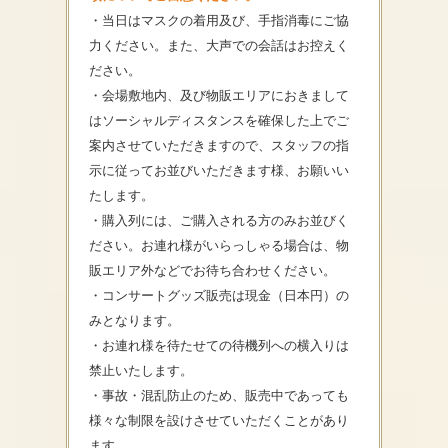
・当日はマスクの着用及び、手指消毒にご協
力ください。また、
大声での会話はお控えく
ださい。
・会場敷地内、
及び物販エリアにおきまして
はソーシャルディスタンスを確保した
上でご
案内させていただきますので、
スタッフの指
示に従ってお並びいただきます様、
お願いい
たします。
・購入列には、ご購入される方のみお並びく
ださい。
お連れ様がいらっしゃる場合は、
物
販エリア外などでお待ち合わせください。
・コンサートグッズ販売は現金（日本円）の
みとなります。
・お連れ様を待たせての待機列への横入りは
禁止いたします。
・事故・混乱防止のため、
販売中であっても
様々な制限を設けさせていただくことがあり
ます
。